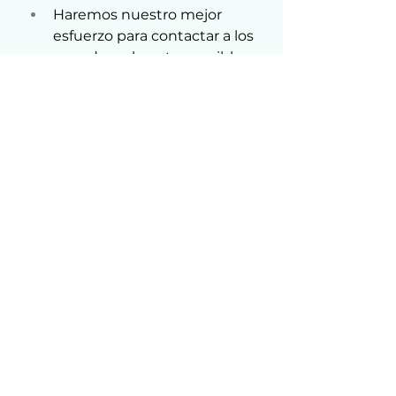
Haremos nuestro mejor 
esfuerzo para contactar a los 
ganadores lo antes posible. 
Si pasan más de 2 semanas 
sin respuesta a nuestro 
mensaje original, ya no serás 
elegible para cobrar tu 
premio.
Todas las transmisiones 
DEBEN finalizar antes de la 
hora de finalización 
especificada en las reglas 
del concurso. ¡Por favor, 
presta atención a los husos 
horarios!
Cualquier regalo enviado 
después de la fecha y hora 
oficial de finalización no será 