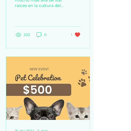
mucho más allá de sus
raíces en la cultura del
cannabis. Es un día para
la defensa, la conciencia
ambiental e...
202
0
1
15 abr 2024
∙
2
min