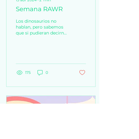
Semana RAWR
Los dinosaurios no
hablan, pero sabemos
que si pudieran decirnos
algo hoy,
definitivamente dirían
¡Raaawr! El dinosaurio
que tenemos a...
175
0