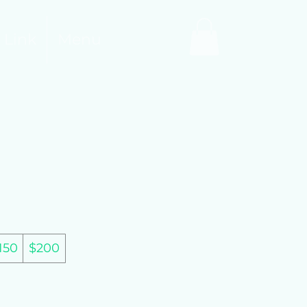
 Link
Menu
150
$200