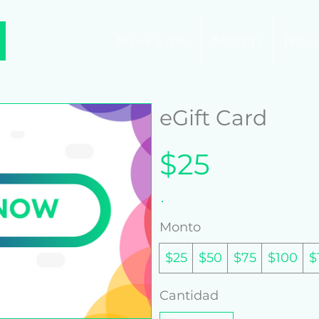
New Link
Merch
New
eGift Card
$25
Monto
$25
$50
$75
$100
$
Cantidad