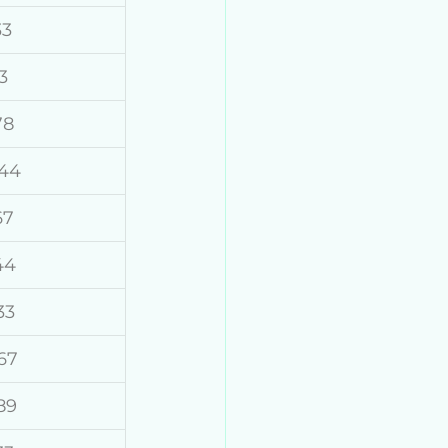
33
3
78
44
67
44
33
67
89