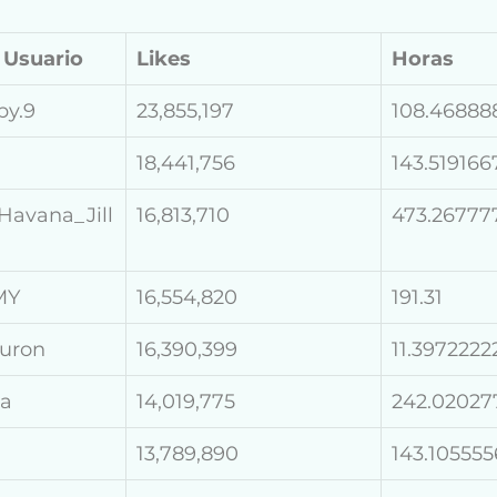
 Usuario
Likes
Horas
by.9
23,855,197
108.46888
18,441,756
143.519166
avana_Jill
16,813,710
473.26777
MY
16,554,820
191.31
buron
16,390,399
11.3972222
ra
14,019,775
242.02027
13,789,890
143.105555