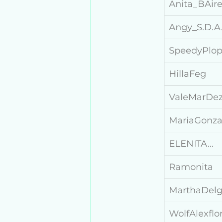
Anita_BAir
Angy_S.D.A
SpeedyPlo
HillaFeg
ValeMarDe
MariaGonza
ELENITA...
Ramonita
MarthaDelg
WolfAlexfl