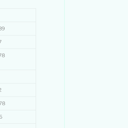
89
7
78
2
78
6