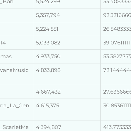
a_Bon
5,524,299
33.408333
5,357,794
92.321666
5,224,551
26.548333
_14
5,033,082
39.07611111
amas
4,933,750
53.382777
vanaMusic
4,833,898
72.144444
4,667,432
27.636666
ina_La_Gen
4,615,375
30.8536111
_ScarletMa
4,394,807
413.77333