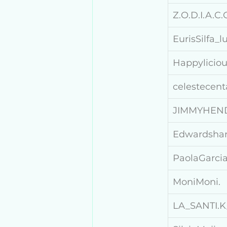
Z.O.D.I.A.C.
EurisSilfa_
Happylicio
celestecent
JIMMYHEN
Edwardsha
PaolaGarci
MoniMoni.
LA_SANTI.K