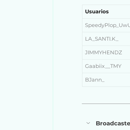
Usuarios
SpeedyPlop_Uw
LA_SANTI.K_
JIMMYHENDZ
Gaabiix__TMY
BJann_
Broadcaster