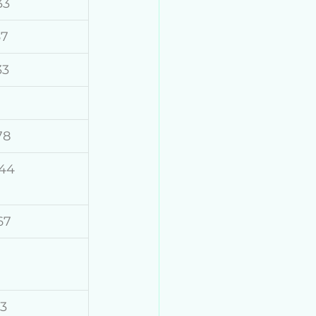
33
67
33
78
44
67
1
33