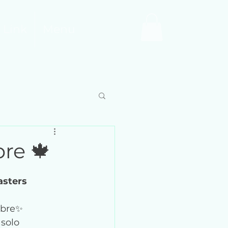
 Link
Menu
re 🍁
asters 
bre
✨
, solo 