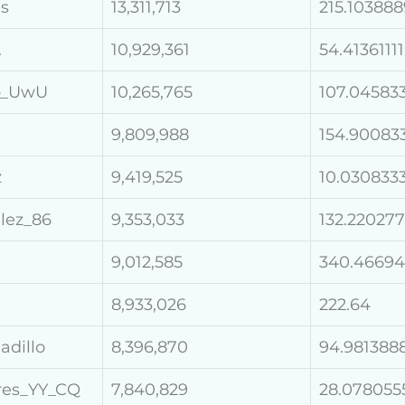
es
13,311,713
215.103888
.
10,929,361
54.41361111
p_UwU
10,265,765
107.04583
9,809,988
154.90083
z
9,419,525
10.030833
lez_86
9,353,033
132.22027
9,012,585
340.4669
8,933,026
222.64
adillo
8,396,870
94.981388
ores_YY_CQ
7,840,829
28.078055