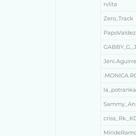
rvlita
Zero_Track
PapoValdez
GABBY_G_J
Jeni.Aguir
.MONICA.R
la_potranka
Sammy_Ann
criss_Rk_K
MirideRam