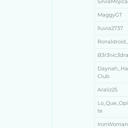
SilviaMojic
MaggyGT
lluvia2737
Ronaldroid
B3r3nic3
dr
Daynah_Ha
Club
Araliz25
Lo_Que_Op
te
IronWoman