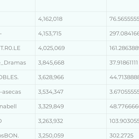
4,162,018
76.565555
-
4,153,715
297.08416
T.R0.LE
4,025,069
161.286388
re_Dramas
3,845,668
37.91861111
OBLES.
3,628,966
44.713888
-asecas
3,534,347
3.6705555
abell
3,329,849
48.776666
D
3,263,932
103.90305
osBON.
3,250,059
302.2725