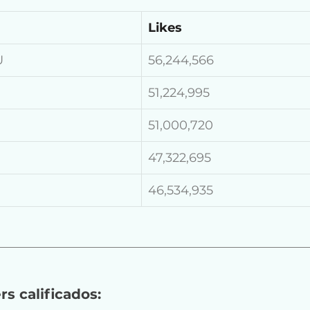
Likes
U
56,244,566
51,224,995
51,000,720
47,322,695
46,534,935
s calificados: 