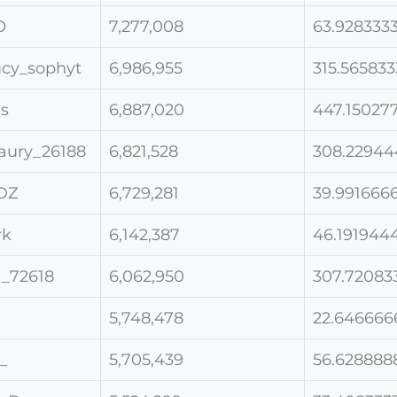
O
7,277,008
63.928333
lucy_sophyt
6,986,955
315.565833
us
6,887,020
447.15027
aury_26188
6,821,528
308.22944
DZ
6,729,281
39.991666
rk
6,142,387
46.191944
a_72618
6,062,950
307.72083
5,748,478
22.646666
_
5,705,439
56.628888