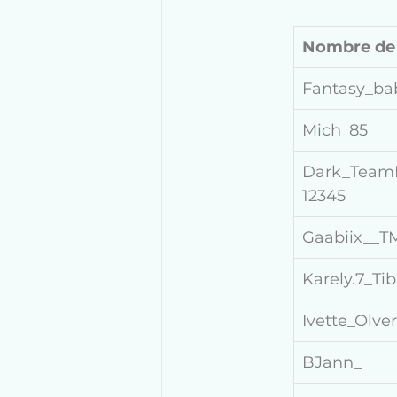
Nombre de
Fantasy_ba
Mich_85
Dark_TeamH
12345
Gaabiix__T
Karely.7_Ti
Ivette_Olve
BJann_