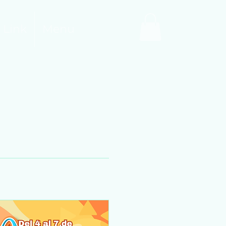
 Link
Menu