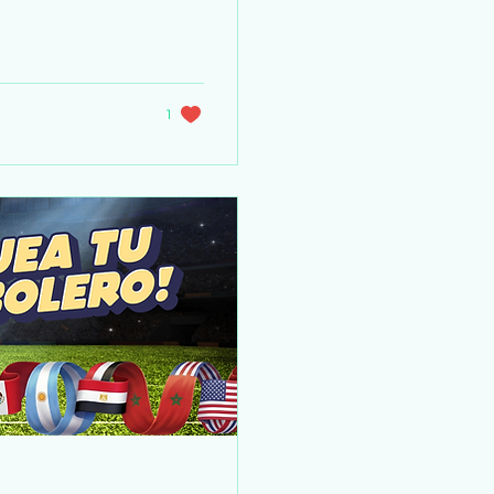
l idioma de tu
idioma del
 tomaremos los 20
kes o más.
 las 2 p. m. EST...
1