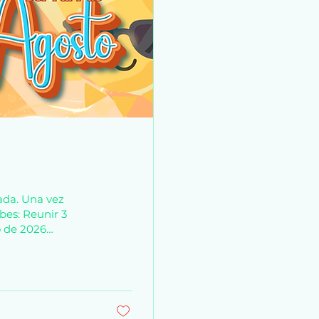
ada. Una vez
bes: Reunir 3
io de 2026
l idioma de tu
idioma del
 tomaremos los 20
kes o más.
a las 2pm 💫