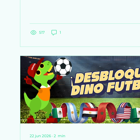
Pertenecer a la comunidad en español y tener e
contenido en español. También valoraremos el 
contenido que generes durante el evento. Solo
a 30 superiores de la lista, que tengan 3M de li
⭐Fechas: 7 de julio a las 2 p. m. EST - 10 de julio a
517
1
22 jun 2026
∙
2
min