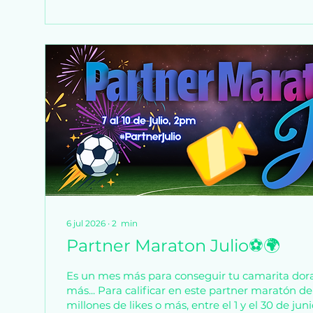
6 jul 2026
∙
2
min
Partner Maraton Julio⚽🌍
Es un mes más para conseguir tu camarita dor
más... Para calificar en este partner maratón de
millones de likes o más, entre el 1 y el 30 de ju