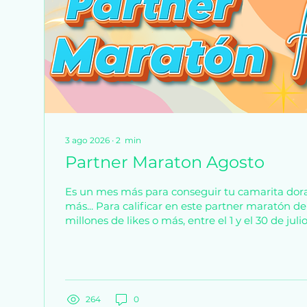
3 ago 2026
∙
2
min
Partner Maraton Agosto
Es un mes más para conseguir tu camarita dor
más... Para calificar en este partner maratón de
millones de likes o más, entre el 1 y el 30 de jul
Pertenecer a la comunidad en español y tener e
contenido en español. También valoraremos el 
contenido que generes durante el evento. Solo
a 30 superiores de la lista, que tengan 3M de li
⭐Fechas: 4 de agosto a las 10am al 7 de agosto 
264
0
Hashtag:...