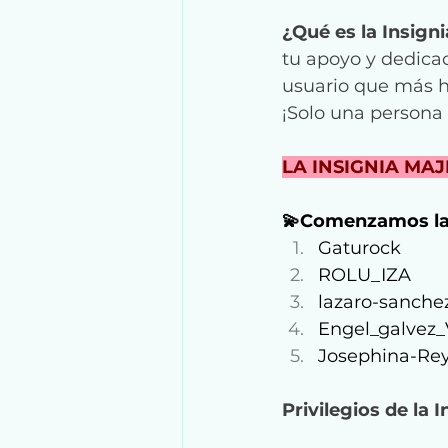
¿Qué es la Insign
tu apoyo y dedicac
usuario que más h
¡Solo una persona 
LA INSIGNIA MAJ
💫Comenzamos la
Gaturock
ROLU_IZA
lazaro-sanche
Engel_galvez_
Josephina-Re
Privilegios de la 