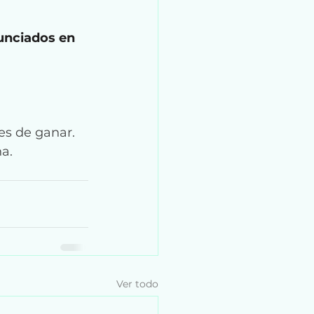
unciados en 
s de ganar. 
a.
Ver todo