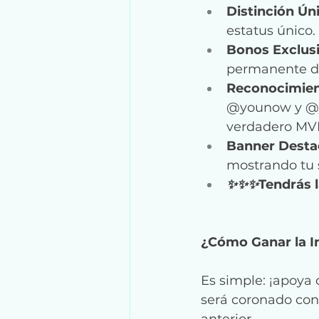
Distinción Úni
estatus único.
Bonos Exclusi
permanente de
Reconocimien
@younow y @y
verdadero MV
Banner Desta
mostrando tu 
✨✨✨
Tendrás 
¿Cómo Ganar la In
Es simple: ¡apoya
será coronado con
anterior.