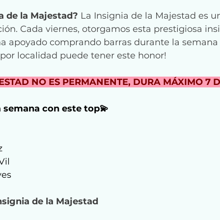
ia de la Majestad?
 La Insignia de la Majestad es u
ión. Cada viernes, otorgamos esta prestigiosa insi
a apoyado comprando barras durante la semana a
por localidad puede tener este honor!
ESTAD NO ES PERMANENTE, DURA MÁXIMO 7 DÍ
 semana con este top
💫
z
Vil
yes
Insignia de la Majestad