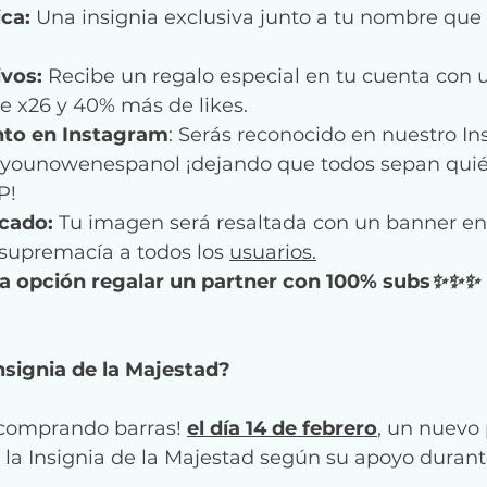
ca: 
Una insignia exclusiva junto a tu nombre que 
vos:
 Recibe un regalo especial en tu cuenta con 
 x26 y 40% más de likes.
to en Instagram
: Serás reconocido en nuestro I
ounowenespanol ¡dejando que todos sepan quién
P!
cado:
 Tu imagen será resaltada con un banner en
supremacía a todos los 
usuarios.
la opción regalar un partner con 100% subs
✨✨✨
signia de la Majestad? 
 comprando barras! 
el día 14 de febrero
,
 un nuevo 
 la Insignia de la Majestad según su apoyo duran