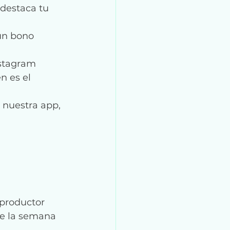
destaca tu 
un bono 
nstagram 
 es el 
 nuestra app, 
productor 
te la semana 