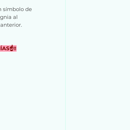
n símbolo de 
gnia al 
nterior. 
AS☝️‼️