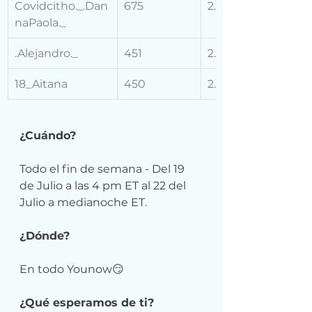
Covidcitho._.Dan
675
2.5k bars
naPaola._
.Alejandro._
451
2.5k bars
18_Aitana
450
2.5k bars
¿Cuándo?
Todo el fin de semana - Del 19 
de Julio a las 4 pm ET al 22 del 
Julio a medianoche ET. 
¿Dónde?
En todo Younow😏
¿Qué esperamos de ti?