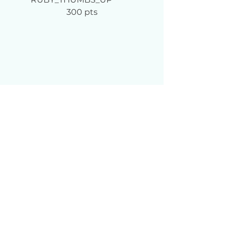
300 pts
PORTAL_NON_SUPER	
670 pts