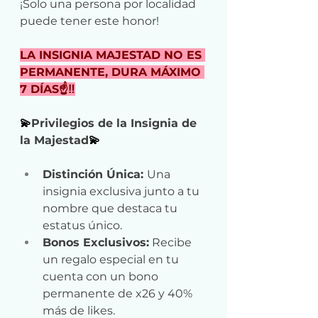
¡Solo una persona por localidad 
puede tener este honor!
LA INSIGNIA MAJESTAD NO ES 
PERMANENTE, DURA MÁXIMO 
7 DÍAS☝️‼️
💫
Privilegios de la Insignia de 
la Majestad
💫
Distinción Única: 
Una 
insignia exclusiva junto a tu 
nombre que destaca tu 
estatus único.
Bonos Exclusivos:
 Recibe 
un regalo especial en tu 
cuenta con un bono 
permanente de x26 y 40% 
más de likes.