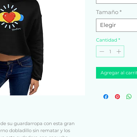
Tamaño
*
Elegir
Cantidad
*
Agregar al carri
de su guardarropa con esta gran 
no dobladillo sin rematar y los 