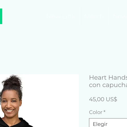
New Link
Merch
New
Heart Hands
con capuch
Pre
45,00 US$
Color
*
Elegir