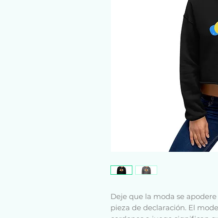
Deje que la moda se apodere 
pieza de declaración. El moder