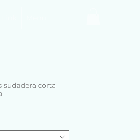
 Link
Menu
 sudadera corta
a
cio