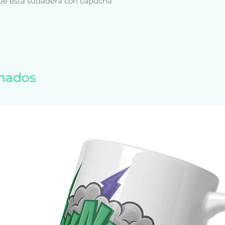
que esta sudadera con capucha 
 un verdadero favorito.
(220,39 g / m²)
s a juego
onados
dillo sin rematar
ente de Nicaragua, México o EE. UU.