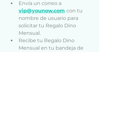
Envía un correo a 
vip@younow.com
con tu 
nombre de usuario para 
solicitar tu Regalo Dino 
Mensual.
Recibe tu Regalo Dino 
Mensual en tu bandeja de 
regalos.
¡Empieza a disfrutar de tus 
recompensas y 
bonificaciones!
⚠ Notas Importantes
Cada regalo mensual es 
exclusivo de su período de 
lanzamiento.
Los regalos nunca volverán 
a lanzarse.